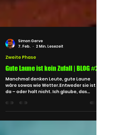
Simon Gerve
7. Feb.
2 Min. Lesezeit
Zweite Phase
Gute Laune ist kein Zufall | BLOG #24
Manchmal denken Leute, gute Laune
wäre sowas wie Wetter.Entweder sie ist
da – oder halt nicht. Ich glaube, das
stimmt nur bedingt. BLOG Über KI erstellt
Bis zu dieser Zeile war ChatGPT am Werk,
welches ich auch gleich weiter machen