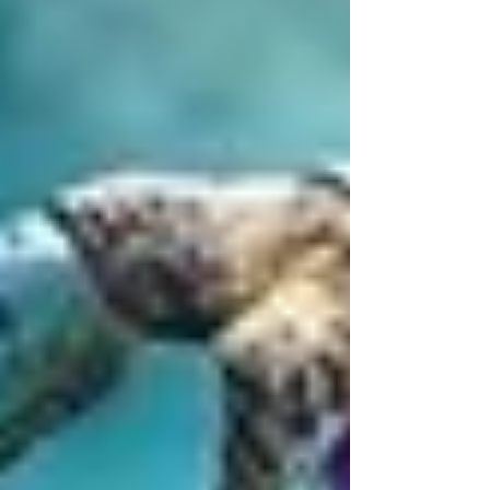
lassen werde. Trotzdem will noch
dazwischen noch etwas menschliches
packen. Es bringt mir zwar nur bedingt
gute Laune und weicht etwas von
meinem von Bashar geklautem
Grundmotto ab, welches heißt "Folge
deiner größtmöglichen Freude in jeden
Moment,