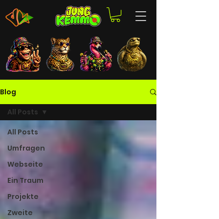
Blog
All Posts
All Posts
Umfragen
Webseite
Ein Traum
Projekte
Zweite