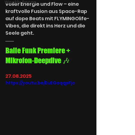
Weekly Recap
voller Energie und Flow – eine 
kraftvolle Fusion aus Space-Rap 
auf dope Beats mit FLYMINGOlife-
Vibes, die direkt ins Herz und die 
Seele geht.
Baile Funk Premiere + 
Mikrofon-Deepdive 🎶
27.08.2025
https://youtu.be/EuEGaqqpFjc