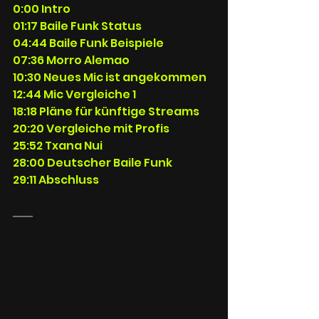
0:00 Intro
01:17 Baile Funk Status
04:44 Baile Funk Beispiele
07:36 Morro Alemao
10:30 Neues Mic ist angekommen
12:44 Mic Vergleiche 1
18:18 Pläne für künftige Streams
20:20 Vergleiche mit Profis
25:52 Txana Nui
28:00 Deutscher Baile Funk
29:11 Abschluss