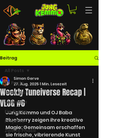
Beitrag
All Posts
Simon Gerve
All Posts
27. Aug. 2025
1 Min. Lesezeit
Weekly Tuneiverse Recap |
Umfragen
VLOG #6
Webseite
Ein Traum
Jung Kemmo und OJ Baba 
Blueberry zeigen ihre kreative 
Projekte
Magie: Gemeinsam erschaffen 
Zweite Phase
sie frische, vibrierende Kunst 