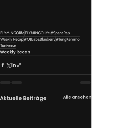
FLYMINGOlife
FLYMINGO life
#SpaceRap
Weekly Recap
#OJBabaBlueberry
#JungKemmo
Tuniverse
Weekly Recap
Alle ansehen
Aktuelle Beiträge