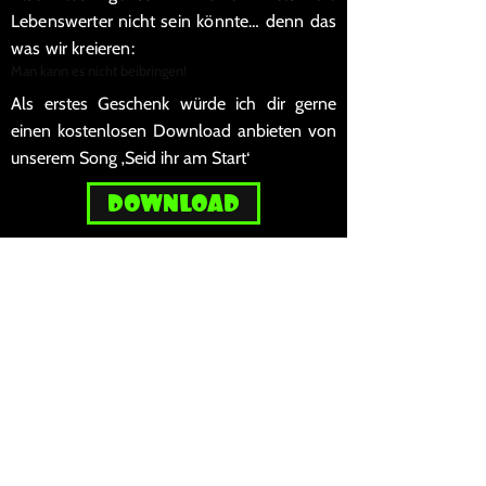
Lebenswerter nicht sein könnte… denn das
was wir kreieren:
Man kann es nicht beibringen!
Als erstes Geschenk würde ich dir gerne
einen kostenlosen Download anbieten von
unserem Song ‚Seid ihr am Start‘
DOWNLOAD
Ich freue mich wirklich riesig über dein Abo
und das du dich angemeldet hast. Ich bin
mir sicher, dass hier so einiges an Freude
und Spaß aufkommt wenn er nicht schon
bereits da ist. Ich bin stolz dich an Bord zu
haben. Mit dir diese Reise zu gestallten und
zu erleben ist mir wahrhhaftig eine EHRE!
(Kreiere ein Kontakt für