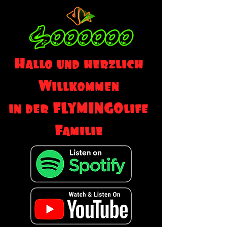
SOOOOOO
Hallo und herzlich
Willkommen
in der FLYMINGOlife
Familie